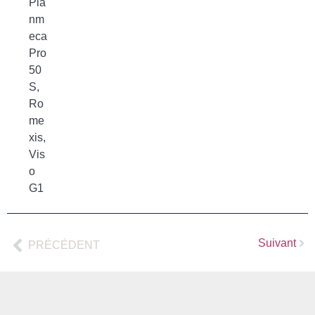
Pla
nm
eca
Pro
50
S
,
Ro
me
xis
,
Vis
o
G1
Suivant
PRÉCÉDENT