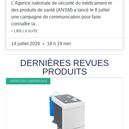
certifie être un professionnel de santé et accepte la
L’Agence nationale de sécurité du médicament et
politique de confidentialité"
des produits de santé (ANSM) a lancé le 8 juillet
- Paramétrer vos choix pour accepter les cookies ou
une campagne de communication pour faire
non en cliquant sur le bouton "Je souhaite Gérer mes
connaître la…
préférences"
> LIRE LA SUITE
Je certifie être un professionnel de santé et je
14 juillet 2026
18 h 19 min
souhaite gérer mes préférences
DERNIÈRES REVUES
Je certifie être un professionnel de
santé et accepte la politique de
PRODUITS
confidentialité
ASPIRATION CHIRURGICALE