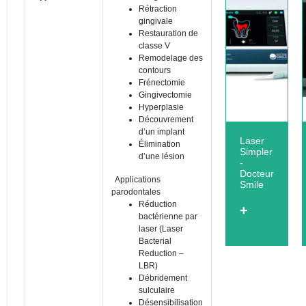
Rétraction
gingivale
Restauration de
classe V
Remodelage des
contours
Frénectomie
Gingivectomie
Hyperplasie
Découvrement
d’un implant
Laser
Élimination
Simpler
d’une lésion
-
Docteur
Applications
Smile
parodontales
Réduction
+
bactérienne par
laser (Laser
Bacterial
Reduction –
LBR)
Débridement
sulculaire
Désensibilisation