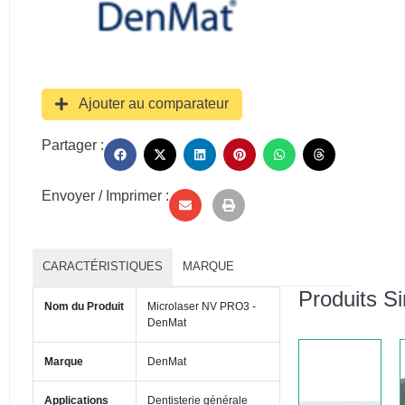
Ajouter au comparateur
Partager :
Envoyer / Imprimer :
CARACTÉRISTIQUES
MARQUE
Produits Si
Nom du Produit
Microlaser NV PRO3 -
DenMat
Marque
DenMat
Applications
Dentisterie générale