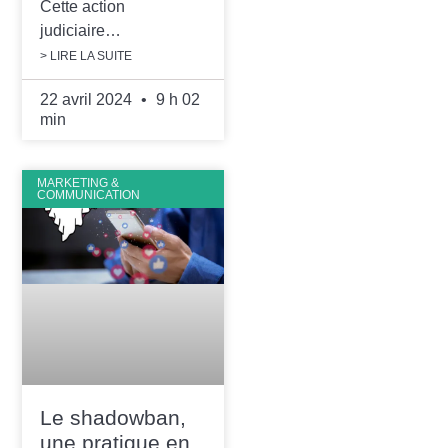
Cette action
judiciaire…
> LIRE LA SUITE
22 avril 2024
9 h 02
min
MARKETING &
COMMUNICATION
Le shadowban,
une pratique en