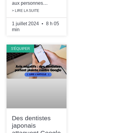
aux personnes…
> LIRE LA SUITE
1 juillet 2024
8 h 05
min
S'ÉQUIPER
Des dentistes
japonais
attaquent Google