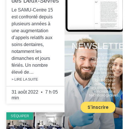
des Deux-Sèvres
Le SAMU-Centre 15
est confronté depuis
plusieurs années à
une augmentation
d’appels relatifs aux
NEWSLETTE
soins dentaires,
notamment les
Inscrivez-
vous à notre
dimanches et jours
newsletter et
recevez par
fériés. Un nombre
email les
élevé de…
actus les plus
importantes
> LIRE LA SUITE
du secteur
dentaire et
les dernières
innovations
31 août 2022
7 h 05
technologiques.
min
S'inscrire
S'ÉQUIPER