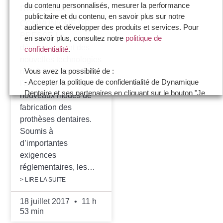
du contenu personnalisés, mesurer la performance
médicaux
publicitaire et du contenu, en savoir plus sur notre
COMMUNIQUE DE
audience et développer des produits et services. Pour
PRESSE Le
en savoir plus, consultez notre
politique de
développement des
confidentialité
.
nouvelles technologies
Vous avez la possibilité de :
numériques entraîne
- Accepter la politique de confidentialité de Dynamique
l’apparition de
Dentaire et ses partenaires en cliquant sur le bouton "Je
nouveaux modes de
certifie être un professionnel de santé et accepte la
fabrication des
politique de confidentialité"
prothèses dentaires.
- Paramétrer vos choix pour accepter les cookies ou
Soumis à
non en cliquant sur le bouton "Je souhaite Gérer mes
d’importantes
préférences"
exigences
réglementaires, les…
Je certifie être un professionnel de santé et je
> LIRE LA SUITE
souhaite gérer mes préférences
18 juillet 2017
11 h
Je certifie être un professionnel de
53 min
santé et accepte la politique de