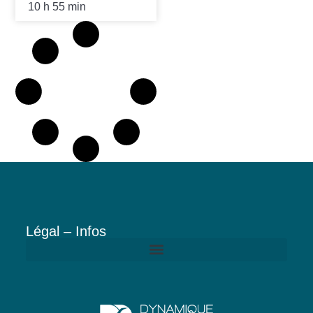
10 h 55 min
Légal – Infos
Politique de confidentialité de Dynamique Dentaire