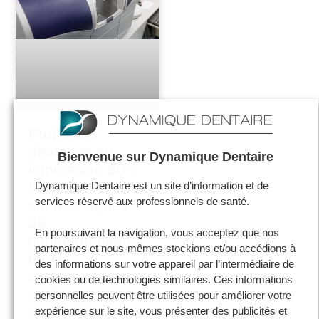
Prothèses
dentaires en
Bienvenue sur Dynamique Dentaire
impression 3D :
La FEPPD alerte
Dynamique Dentaire est un site d’information et de
services réservé aux professionnels de santé.
sur les risques
de
En poursuivant la navigation, vous acceptez que nos
contournement
partenaires et nous-mêmes stockions et/ou accédions à
de la
des informations sur votre appareil par l’intermédiaire de
réglementation
cookies ou de technologies similaires. Ces informations
sur les
personnelles peuvent être utilisées pour améliorer votre
dispositifs
expérience sur le site, vous présenter des publicités et