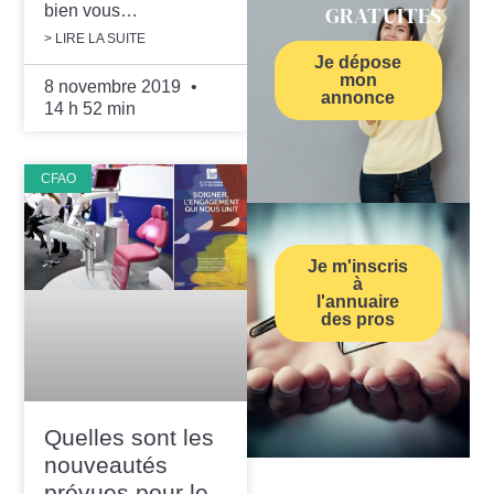
GRATUITES
bien vous…
> LIRE LA SUITE
Je dépose
mon
8 novembre 2019
annonce
14 h 52 min
CFAO
Je m'inscris
à
l'annuaire
des pros
Quelles sont les
nouveautés
prévues pour le