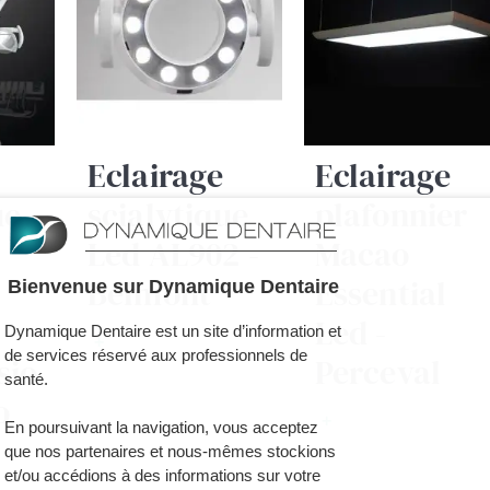
Eclairage
Eclairage
ue
scialytique
plafonnier
Led AL902 -
Macao
Belmont
Essential
Bienvenue sur Dynamique Dentaire
Led -
Dynamique Dentaire est un site d’information et
+
de services réservé aux professionnels de
sio
Perceval
santé.
o
+
En poursuivant la navigation, vous acceptez
que nos partenaires et nous-mêmes stockions
et/ou accédions à des informations sur votre