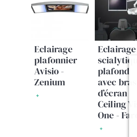
Eclairage
Eclairage
plafonnier
scialytiq
Avisio -
plafond
Zenium
avec bras
d’écran
+
Ceiling Vi
One - Far
+