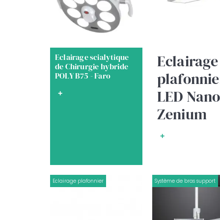
Eclairage
Eclairage scialytique
de Chirurgie hybride
plafonnie
POLY B75 - Faro
LED Nano
+
Zenium
+
Eclairage plafonnier
Système de bras support