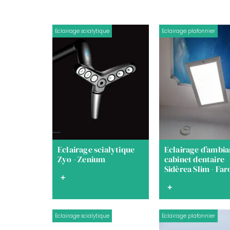
Eclairage scialytique
Eclairage plafonnier
Eclairage scialytique
Eclairage d’ambi
Zyo - Zenium
cabinet dentaire
Sidèrea Slim - Far
+
+
Eclairage scialytique
Eclairage plafonnier