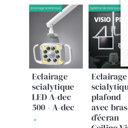
Eclairage scialytique
Système de bras support
Eclairage
Eclairage
scialytique
scialytiq
LED A-dec
plafond
500 - A-dec
avec bras
d’écran
+
Ceiling Vi