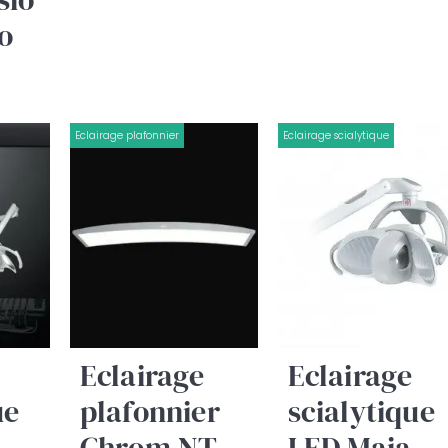
ro
Je certifie être un professionnel de santé et je souhaite
gérer mes préférences
Je certifie être un professionnel de santé et
accepte la politique de confidentialité
Eclairage plafonnier
Eclairage scialytique
Eclairage
Eclairage
ue
plafonnier
scialytique
Chrom NT -
LED Maia -