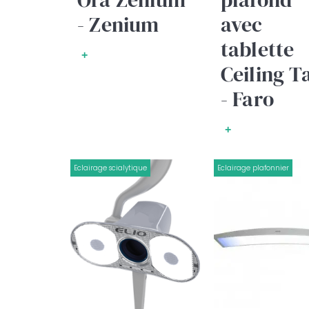
- Zenium
avec
tablette
+
Ceiling T
- Faro
+
Eclairage scialytique
Eclairage plafonnier