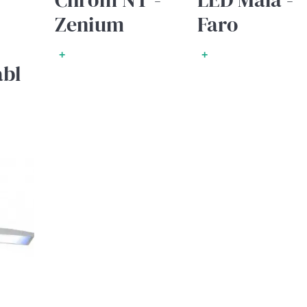
Zenium
Faro
+
+
abl