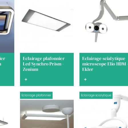
ier
Eclairage plafonnier
Eclairage scialytique
n
Led Synchro Prism -
microscope Elio HDM 
Zenium
Ekler
+
+
Eclairage plafonnier
Eclairage scialytique