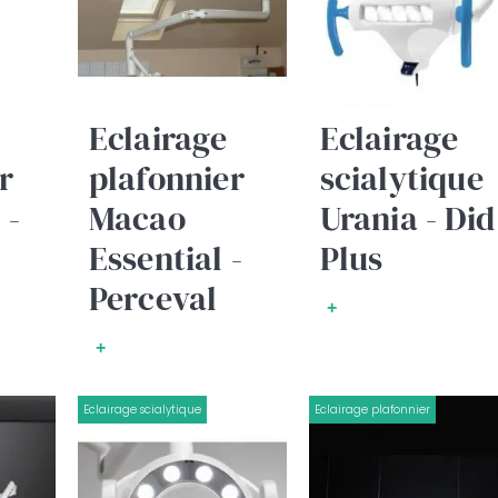
Eclairage
Eclairage
r
plafonnier
scialytique
 -
Macao
Urania - Did
Essential -
Plus
Perceval
+
+
Eclairage scialytique
Eclairage plafonnier