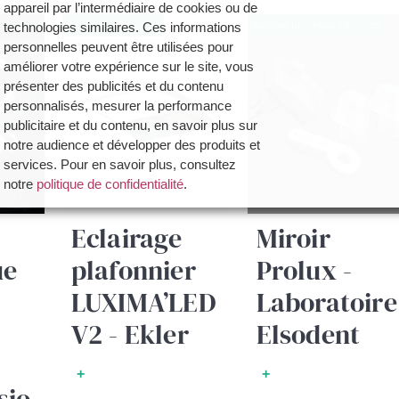
appareil par l’intermédiaire de cookies ou de
Eclairage plafonnier
Système lumineux intra-oral
technologies similaires. Ces informations
personnelles peuvent être utilisées pour
améliorer votre expérience sur le site, vous
présenter des publicités et du contenu
personnalisés, mesurer la performance
publicitaire et du contenu, en savoir plus sur
notre audience et développer des produits et
services. Pour en savoir plus, consultez
notre
politique de confidentialité
.
Vous avez la possibilité de :
Eclairage
Miroir
- Accepter la politique de confidentialité de
ue
plafonnier
Prolux -
Dynamique Dentaire et ses partenaires en
cliquant sur le bouton "Je certifie être un
LUXIMA’LED
Laboratoire
professionnel de santé et accepte la politique
de confidentialité"
V2 - Ekler
Elsodent
- Paramétrer vos choix pour accepter les
cookies ou non en cliquant sur le bouton "Je
+
+
souhaite Gérer mes préférences"
sio