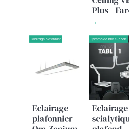
Plus - Fa
+
Eclairage plafonnier
Système de bras support
Eclairage
Eclairage
plafonnier
scialytiq
Ora Zenium
plafond