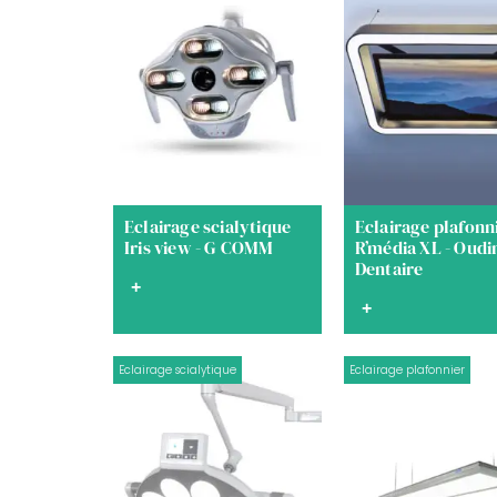
Eclairage scialytique
Eclairage plafonn
Iris view - G COMM
R’média XL - Oudi
Dentaire
+
+
Eclairage scialytique
Eclairage plafonnier