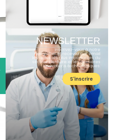
NEWSLETTER
Inscrivez-vous à notre
newsletter et recevez par email
les actus les plus importantes du
secteur dentaire et les dernières
innovations technologiques.
-
S'inscrire