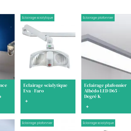
Eclairage scialytique
Eclairage plafonnier
ance
Eclairage scialytique
Eclairage plafonnier
Eva - Faro
Albédo LED D65 -
o
Degré K
+
+
Eclairage plafonnier
Eclairage scialytique