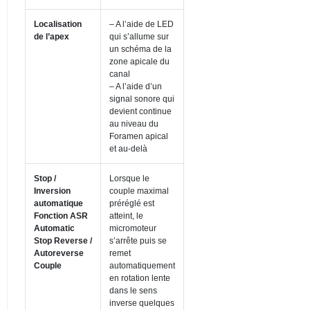
Localisation
– A l’aide de LED
de l’apex
qui s’allume sur
un schéma de la
zone apicale du
canal
– A l’aide d’un
signal sonore qui
devient continue
au niveau du
Foramen apical
et au-delà
Stop /
Lorsque le
Inversion
couple maximal
automatique
préréglé est
Fonction ASR
atteint, le
Automatic
micromoteur
Stop Reverse /
s’arrête puis se
Autoreverse
remet
Couple
automatiquement
en rotation lente
dans le sens
inverse quelques