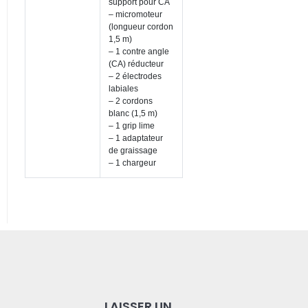
support pour CA
– micromoteur
(longueur cordon
1,5 m)
– 1 contre angle
(CA) réducteur
– 2 électrodes
labiales
– 2 cordons
blanc (1,5 m)
– 1 grip lime
– 1 adaptateur
de graissage
– 1 chargeur
LAISSER UN