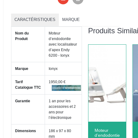
CARACTÉRISTIQUES
MARQUE
Produits Simila
Nom du
Moteur
Produit
d’endodontie
avec localisateur
d’apex Endy
6200 - Ionyx
Marque
Ionyx
Tarif
1950,00 €
Catalogue TTC
Garantie
1 an pour les
accessoires et 2
ans pour
l’électronique
Moteur
Dimensions
186 x 97 x 80
d’endodontie
mm