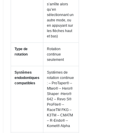
s’arrête alors
qu’en
sélectionnant un
autre mode, ou
en appuyant sur
les flèches haut
et bas)
Type de
Rotation
rotation
continue
seulement
Systèmes
Systèmes de
endodontiques
rotation continue
compatibles
: – ProTaper® –
Mtwo® – Hero®
Shaper -Hero®
642 – Revo S®
ProFile® –
RaceTM FKG –
K3TM – CMATM
– R-Endo® –
Komet® Alpha