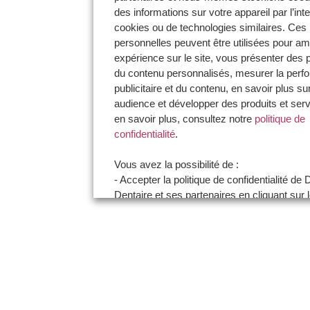
des informations sur votre appareil par l’int
cookies ou de technologies similaires. Ces
personnelles peuvent être utilisées pour amé
expérience sur le site, vous présenter des p
du contenu personnalisés, mesurer la per
publicitaire et du contenu, en savoir plus su
audience et développer des produits et ser
en savoir plus, consultez notre
politique de
confidentialité
.
Vous avez la possibilité de :
- Accepter la politique de confidentialité d
Dentaire et ses partenaires en cliquant sur 
certifie être un professionnel de santé et ac
politique de confidentialité"
- Paramétrer vos choix pour accepter les c
non en cliquant sur le bouton "Je souhaite
préférences"