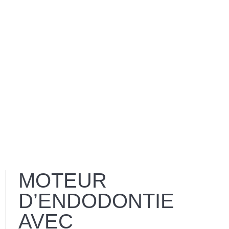
Je certifie être un professionnel de sa
souhaite gérer mes préférences
Je certifie être un professionnel
santé et accepte la politique de
confidentialité
MOTEUR
D’ENDODONTIE
AVEC