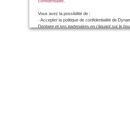
confidentialité
.
Vous avez la possibilité de :
- Accepter la politique de confidentialité de Dyn
Dentaire et ses partenaires en cliquant sur le bo
certifie être un professionnel de santé et accepte
politique de confidentialité"
- Paramétrer vos choix pour accepter les cookie
non en cliquant sur le bouton "Je souhaite Gére
préférences"
Je certifie être un professionnel de santé et
souhaite gérer mes préférences
Je certifie être un professionnel de
santé et accepte la politique de
confidentialité