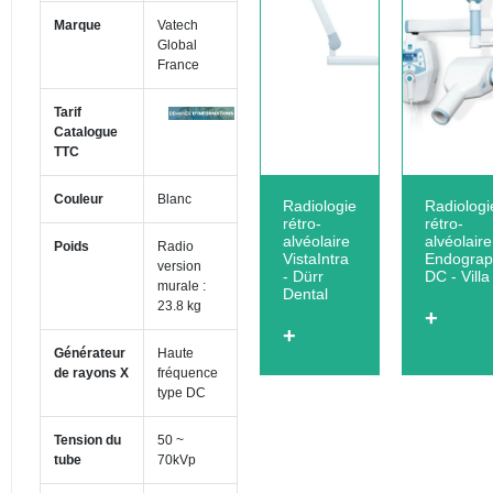
Marque
Vatech
Global
France
Tarif
Catalogue
TTC
Couleur
Blanc
Radiologie
Radiologi
rétro-
rétro-
alvéolaire
alvéolaire
Poids
Radio
VistaIntra
Endogra
version
- Dürr
DC - Villa
murale :
Dental
23.8 kg
+
+
Générateur
Haute
de rayons X
fréquence
type DC
Tension du
50 ~
tube
70kVp