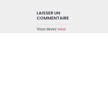
LAISSER UN
COMMENTAIRE
Vous devez
vous
connecter
pour
publier un
commentaire.
Légal – Infos