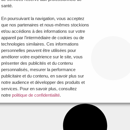
santé.
En poursuivant la navigation, vous acceptez
que nos partenaires et nous-mêmes stockions
et/ou accédions à des informations sur votre
appareil par l’intermédiaire de cookies ou de
technologies similaires. Ces informations
personnelles peuvent être utilisées pour
améliorer votre expérience sur le site, vous
présenter des publicités et du contenu
personnalisés, mesurer la performance
publicitaire et du contenu, en savoir plus sur
notre audience et développer des produits et
services. Pour en savoir plus, consultez
notre
politique de confidentialité
.
Vous avez la possibilité de :
- Accepter la politique de confidentialité de
Dynamique Dentaire et ses partenaires en
cliquant sur le bouton "Je certifie être un