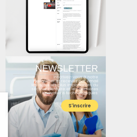
NEWSLETTER
Inscrivez-vous à notre
newsletter et recevez par email
les actus les plus importantes du
secteur dentaire et les dernières
innovations technologiques.
S'inscrire