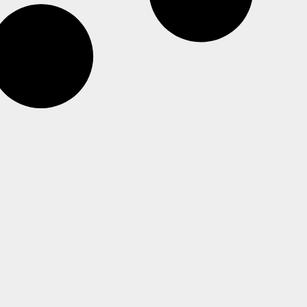
professionnel de santé et accepte la politique
de confidentialité"
- Paramétrer vos choix pour accepter les
cookies ou non en cliquant sur le bouton "Je
souhaite Gérer mes préférences"
Je certifie être un professionnel de santé et je souhaite
gérer mes préférences
Je certifie être un professionnel de santé et
accepte la politique de confidentialité