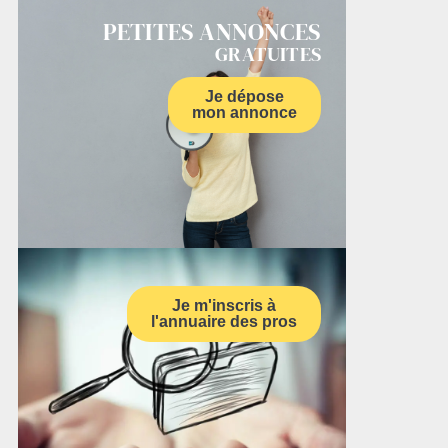
PETITES ANNONCES
GRATUITES
Je dépose
mon annonce
Je m'inscris à
l'annuaire des pros