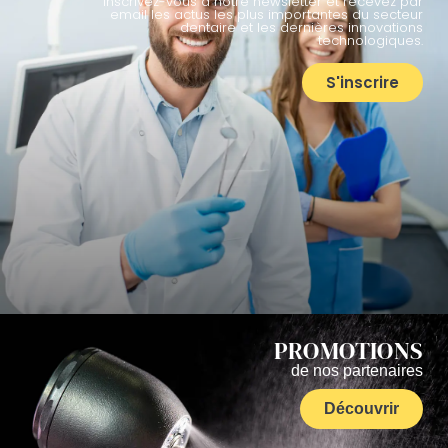
Inscrivez-vous à notre newsletter et recevez par
email les actus les plus importantes du secteur
dentaire et les dernières innovations
technologiques.
S'inscrire
PROMOTIONS
de nos partenaires
Découvrir