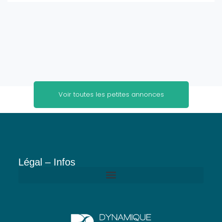
5
Voir toutes les petites annonces
Légal – Infos
Politique de confidentialité de Dynamique Dentaire