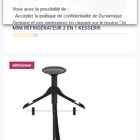
Vous avez la possibilité de :
- Accepter la politique de confidentialité de Dynamique
Dentaire et ses partenaires en cliquant sur le bouton "Je
MINI RÉFRIGÉRATEUR 2 EN 1 KESSER®
certifie être un professionnel de santé et accepte la
(0)
politique de confidentialité"
Note
- Paramétrer vos choix pour accepter les cookies ou
0
sur
non en cliquant sur le bouton "Je souhaite Gérer mes
5
préférences"
défroisseur
Je certifie être un professionnel de santé et je
souhaite gérer mes préférences
Je certifie être un professionnel de
santé et accepte la politique de
confidentialité