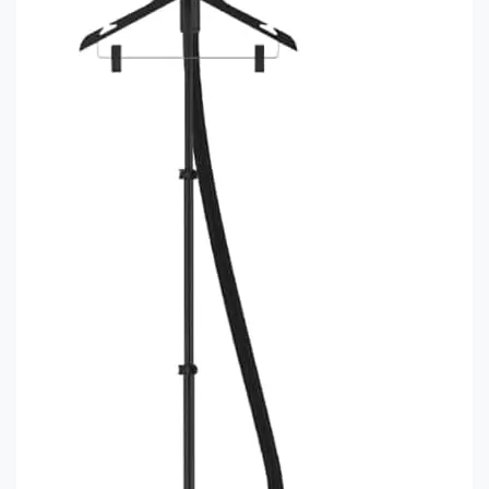
non en cliquant sur le bouton "Je souhaite Gérer mes
préférences"
Je certifie être un professionnel de santé et je
souhaite gérer mes préférences
Je certifie être un professionnel de
santé et accepte la politique de
confidentialité