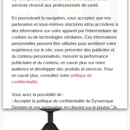
services réservé aux professionnels de santé.
En poursuivant la navigation, vous acceptez que nos
partenaires et nous-mêmes stockions et/ou accédions à
des informations sur votre appareil par l’intermédiaire de
cookies ou de technologies similaires. Ces informations
personnelles peuvent être utilisées pour améliorer votre
expérience sur le site, vous présenter des publicités et
du contenu personnalisés, mesurer la performance
publicitaire et du contenu, en savoir plus sur notre
MINI RÉFRIGÉRATEUR 2 EN 1 KESSER®
audience et développer des produits et services. Pour
en savoir plus, consultez notre
politique de
(0)
Note
confidentialité
.
0
sur
5
Vous avez la possibilité de :
- Accepter la politique de confidentialité de Dynamique
défroisseur
Dentaire et ses partenaires en cliquant sur le bouton "Je
certifie être un professionnel de santé et accepte la
politique de confidentialité"
- Paramétrer vos choix pour accepter les cookies ou