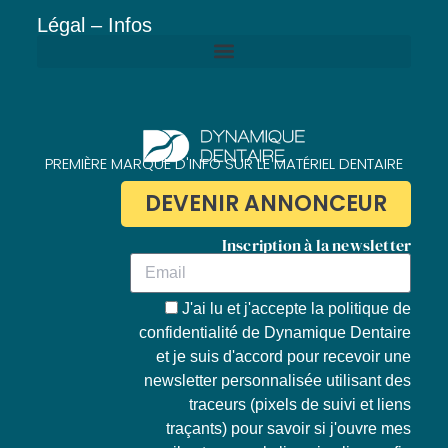
Légal – Infos
Politique de confidentialité de Dynamique Dentaire
PREMIÈRE MARQUE D'INFO SUR LE MATÉRIEL DENTAIRE
DEVENIR ANNONCEUR
Inscription à la newsletter
J'ai lu et j'accepte la
politique de
confidentialité de Dynamique Dentaire
et je suis d'accord pour recevoir une
newsletter personnalisée utilisant des
traceurs (pixels de suivi et liens
traçants) pour savoir si j'ouvre mes