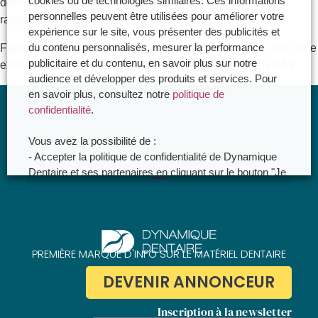
cookies ou de technologies similaires. Ces informations
données de planification (CoDiagnostiX) et génération de
personnelles peuvent être utilisées pour améliorer votre
rapports chirurgicaux exportables.
expérience sur le site, vous présenter des publicités et
du contenu personnalisés, mesurer la performance
Fabriqué en Suisse, le Chiropro est garanti deux ans, avec une
publicitaire et du contenu, en savoir plus sur notre
extension possible via le programme PlanCare de Bien-Air.
audience et développer des produits et services. Pour
en savoir plus, consultez notre
politique de
confidentialité
.
Vous avez la possibilité de :
Légal – Infos
- Accepter la politique de confidentialité de Dynamique
Dentaire et ses partenaires en cliquant sur le bouton "Je
certifie être un professionnel de santé et accepte la
Politique de confidentialité de Dynamique Dentaire
politique de confidentialité"
- Paramétrer vos choix pour accepter les cookies ou
non en cliquant sur le bouton "Je souhaite Gérer mes
préférences"
PREMIÈRE MARQUE D'INFO SUR LE MATÉRIEL DENTAIRE
DEVENIR ANNONCEUR
Je certifie être un professionnel de santé et je
souhaite gérer mes préférences
Inscription à la newsletter