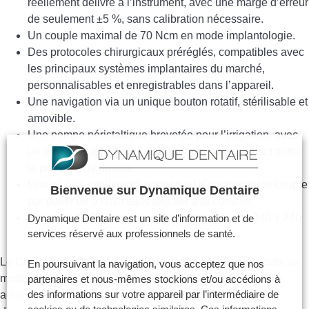
réellement délivré à l’instrument, avec une marge d’erreur
de seulement ±5 %, sans calibration nécessaire.
Un couple maximal de 70 Ncm en mode implantologie.
Des protocoles chirurgicaux préréglés, compatibles avec
les principaux systèmes implantaires du marché,
personnalisables et enregistrables dans l’appareil.
Une navigation via un unique bouton rotatif, stérilisable et
amovible.
Une pompe péristaltique brevetée pour l’irrigation, avec
un débit réglable de 30 à 150 ml/min, sans contact entre
la pompe et le liquide.
Une pédale intelligente permettant d’augmenter le couple
Bienvenue sur Dynamique Dentaire
par palier de 5 Ncm sans toucher à la console.
Un poids de 2,2 kg pour un encombrement de 240 x 240
Dynamique Dentaire est un site d’information et de
services réservé aux professionnels de santé.
x 102 mm.
Le Chiropro existe également en version PLUS, qui ajoute un
En poursuivant la navigation, vous acceptez que nos
mode chirurgie orale et porte le couple maximal à 80 Ncm,
partenaires et nous-mêmes stockions et/ou accédions à
des informations sur votre appareil par l’intermédiaire de
ainsi qu’en version connectée iChiropro, avec import des