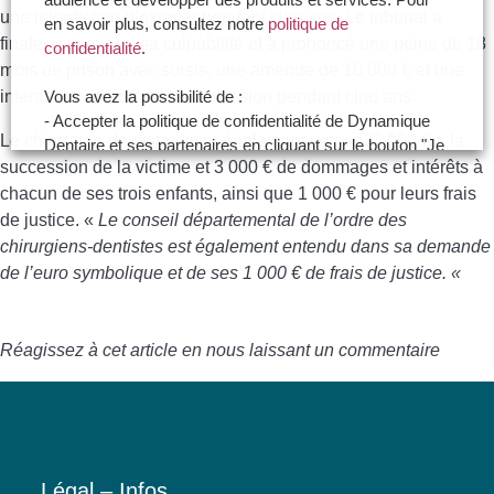
une interdiction d’exercer pendant cinq ans. Le tribunal a
en savoir plus, consultez notre
politique de
finalement retenu sa culpabilité et a prononcé une peine de 18
confidentialité
.
mois de prison avec sursis, une amende de 10 000 € et une
interdiction d’exercer sa profession pendant cinq ans.
Vous avez la possibilité de :
- Accepter la politique de confidentialité de Dynamique
Le chirurgien-dentiste devra également verser 30 000 € à la
Dentaire et ses partenaires en cliquant sur le bouton "Je
succession de la victime et 3 000 € de dommages et intérêts à
certifie être un professionnel de santé et accepte la
chacun de ses trois enfants, ainsi que 1 000 € pour leurs frais
politique de confidentialité"
- Paramétrer vos choix pour accepter les cookies ou
de justice. «
Le conseil départemental de l’ordre des
non en cliquant sur le bouton "Je souhaite Gérer mes
chirurgiens-dentistes est également entendu dans sa demande
préférences"
de l’euro symbolique et de ses 1 000 € de frais de justice. «
Je certifie être un professionnel de santé et je
Réagissez à cet article en nous laissant un commentaire
souhaite gérer mes préférences
Je certifie être un professionnel de
santé et accepte la politique de
confidentialité
Légal – Infos