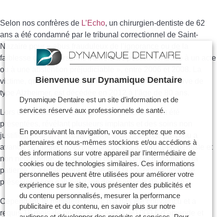
Selon nos confrères de
L’Echo
, un chirurgien-dentiste de 62
ans a été condamné par le tribunal correctionnel de Saint-
Nazaire pour « abus frauduleux de l’ignorance ou de la
faiblesse d’une personne vulnérable pour la conduire à un acte
ou à une abstention préjudiciable », entre 2006 et 2008. La
Bienvenue sur Dynamique Dentaire
victime, qui donnait des signes de maladie dégénérative de
type Alzheimer, est décédée en 2012 à l’âge de 80 ans.
Dynamique Dentaire est un site d’information et de
services réservé aux professionnels de santé.
Lors de l’audience, des expertises judiciaires ont été
présentées, révélant plusieurs implants et des soins non
En poursuivant la navigation, vous acceptez que nos
justifiés, pour un montant estimé à 60 000 €. Le prévenu a
partenaires et nous-mêmes stockions et/ou accédions à
avancé sa bonne foi, expliquant qu’étant chirurgien-dentiste et
des informations sur votre appareil par l’intermédiaire de
non neurologue, il n’avait pas pu détecter la maladie de la
cookies ou de technologies similaires. Ces informations
patiente. Il a également affirmé que la patiente pouvait se
personnelles peuvent être utilisées pour améliorer votre
présenter à son cabinet dans des moments de lucidité.
expérience sur le site, vous présenter des publicités et
du contenu personnalisés, mesurer la performance
Cependant, le ministère public n’a pas été convaincu et a
publicitaire et du contenu, en savoir plus sur notre
requis 18 mois de prison avec sursis, 60 000 € d’amende et
audience et développer des produits et services. Pour