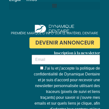
Politique de confidentialité de Dynamique Dentaire
PREMIÈRE MARQUE D'INFO SUR LE MATÉRIEL DENTAIRE
DEVENIR ANNONCEUR
Inscription à la newsletter
J'ai lu et j'accepte la
politique de
confidentialité de Dynamique Dentaire
et je suis d'accord pour recevoir une
newsletter personnalisée utilisant des
traceurs (pixels de suivi et liens
traçants) pour savoir si j'ouvre mes
emails et sur quels liens je clique, afin