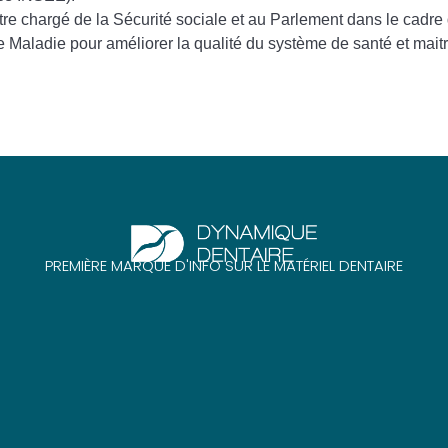
re chargé de la Sécurité sociale et au Parlement dans le cadre 
Je certifie être un professionnel de santé et
accepte la politique de confidentialité
 Maladie pour améliorer la qualité du système de santé et mait
PREMIÈRE MARQUE D'INFO SUR LE MATÉRIEL DENTAIRE