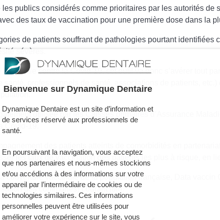
e
les publics considérés comme prioritaires par les autorités de 
 avec des taux de vaccination pour une première dose dans la pl
ries de patients souffrant de pathologies pourtant identifiées 
ésité sévères.
accinale contre la Covid-19, cet outil va donc s’avérer tout par
e santé, professionnels de santé, associations de patients, etc.
Bienvenue sur Dynamique Dentaire
pulation.
Dynamique Dentaire est un site d’information et
galement utilisée par les Caisses primaires d’Assurance Maladie
de services réservé aux professionnels de
a Covid-19.
santé.
ompagnement des patients atteints de comorbidités
en partenariat
En poursuivant la navigation, vous acceptez
esser les taux de vaccination des patients les plus à risque, en l
que nos partenaires et nous-mêmes stockions
et/ou accédions à des informations sur votre
la couverture vaccinale de la population française, Data vaccin
appareil par l’intermédiaire de cookies ou de
orisation des communes) courant juin.
technologies similaires. Ces informations
personnelles peuvent être utilisées pour
améliorer votre expérience sur le site, vous