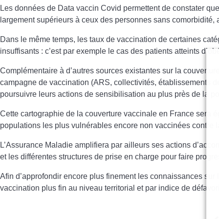
Les données de Data vaccin Covid permettent de constater qu
largement supérieurs à ceux des personnes sans comorbidité
,
Dans le même temps, les taux de vaccination de certaines catégo
insuffisants : c’est par exemple le cas des patients atteints d’ob
Complémentaire à d’autres sources existantes sur la couverture v
campagne de vaccination
(ARS, collectivités, établissements d
poursuivre leurs actions de sensibilisation au plus près de la po
Cette cartographie de la couverture vaccinale en France sera é
populations les plus vulnérables
encore non vaccinées contre l
L’Assurance Maladie amplifiera par ailleurs ses actions d’acc
et les différentes structures de prise en charge pour faire progr
Afin d’approfondir encore plus finement les connaissances sur 
vaccination plus fin au niveau territorial et par indice de défav