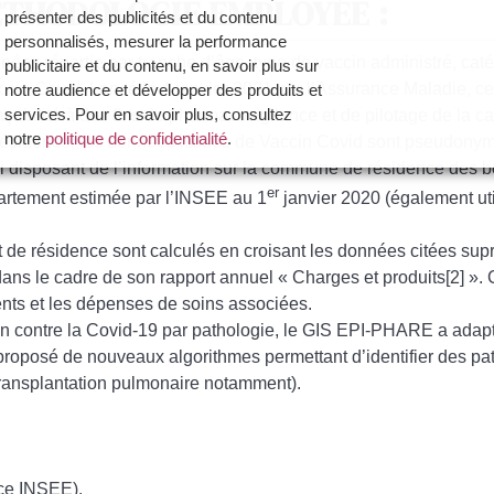
ÉTHODOLOGIE EMPLOYÉE :
présenter des publicités et du contenu
personnalisés, mesurer la performance
es répartie par tranche d’âge, type de vaccin administré, caté
publicitaire et du contenu, en savoir plus sur
ccin Covid
. Lancé le 4 janvier 2021 par l’Assurance Maladie, c
notre audience et développer des produits et
services. Pour en savoir plus, consultez
raçabilité à des fins de pharmacovigilance et de pilotage de la
notre
politique de confidentialité
.
e résidence, les données issues de Vaccin Covid sont pseudon
disposant de l’information sur la commune de résidence des bé
Vous avez la possibilité de :
er
artement estimée par l’INSEE au 1
janvier 2020 (également ut
- Accepter la politique de confidentialité de
Dynamique Dentaire et ses partenaires en
t de résidence sont calculés en croisant les données citées sup
cliquant sur le bouton "Je certifie être un
s le cadre de son rapport annuel « Charges et produits[2] ». 
professionnel de santé et accepte la politique
uents et les dépenses de soins associées.
de confidentialité"
ion contre la Covid-19 par pathologie, le GIS EPI-PHARE a adapté
- Paramétrer vos choix pour accepter les
roposé de nouveaux algorithmes permettant d’identifier des pat
cookies ou non en cliquant sur le bouton "Je
souhaite Gérer mes préférences"
, transplantation pulmonaire notamment).
Je certifie être un professionnel de santé et je souhaite
gérer mes préférences
rce INSEE).