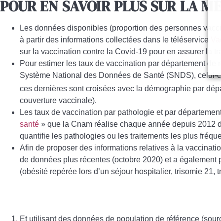
POUR EN SAVOIR PLUS SUR LA M
Les données disponibles (proportion des personnes vacciné
à partir des informations collectées dans le téléservice
Va
sur la vaccination contre la Covid-19 pour en assurer la t
Pour estimer les taux de vaccination par département d
Système National des Données de Santé (SNDS), celui-ci 
ces dernières sont croisées avec la démographie par dép
couverture vaccinale).
Les taux de vaccination par pathologie et par départemen
santé
» que la Cnam réalise chaque année depuis 2012 dan
quantifie les pathologies ou les traitements les plus fréq
Afin de proposer des informations relatives à la vaccinat
de données plus récentes (octobre 2020) et a également p
(obésité repérée lors d’un séjour hospitalier, trisomie 21
Et utilisant des données de population de référence (sou