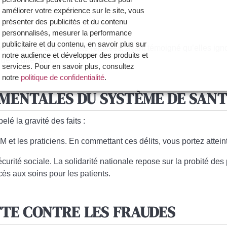
améliorer votre expérience sur le site, vous
présenter des publicités et du contenu
personnalisés, mesurer la performance
publicitaire et du contenu, en savoir plus sur
 été retenue
. Elles ont été
relaxées
, ayant témoigné qu’elles igno
notre audience et développer des produits et
de la direction.
services. Pour en savoir plus, consultez
notre
politique de confidentialité
.
AMENTALES DU SYSTÈME DE SAN
Vous avez la possibilité de :
- Accepter la politique de confidentialité de
elé la gravité des faits :
Dynamique Dentaire et ses partenaires en
cliquant sur le bouton "Je certifie être un
M et les praticiens. En commettant ces délits, vous portez attei
professionnel de santé et accepte la politique
de confidentialité"
écurité sociale
. La solidarité nationale repose sur
la probité des
- Paramétrer vos choix pour accepter les
ccès aux soins pour les patients.
cookies ou non en cliquant sur le bouton "Je
souhaite Gérer mes préférences"
TTE CONTRE LES FRAUDES
Je certifie être un professionnel de santé et je souhaite