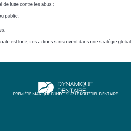
gérer mes préférences
 de lutte contre les abus
:
Je certifie être un professionnel de santé et
au public
,
accepte la politique de confidentialité
es
.
iale est forte
, ces actions s’inscrivent dans une
stratégie globa
PREMIÈRE MARQUE D'INFO SUR LE MATÉRIEL DENTAIRE