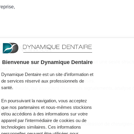
reprise
,
DÉCLENCHEUR
Bienvenue sur Dynamique Dentaire
la CPAM, un nombre anormalement élevé pour une seule structu
ériel de recherche)
.
Dynamique Dentaire est un site d’information et
la systématisation des pratiques frauduleuses.
de services réservé aux professionnels de
santé.
tion de fraude
, qui associent désormais signalements, analyse 
En poursuivant la navigation, vous acceptez
RELAXÉES
que nos partenaires et nous-mêmes stockions
et/ou accédions à des informations sur votre
appareil par l’intermédiaire de cookies ou de
ent comparu pour
exercice illégal de la profession de chirurgien
technologies similaires. Ces informations
personnelles peuvent être utilisées pour