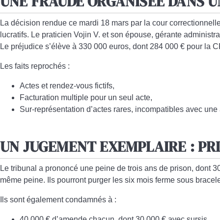
UNE FRAUDE ORGANISÉE DANS U
La décision rendue ce mardi 18 mars par la cour correctionne
lucratifs. Le praticien Vojin V. et son épouse, gérante administra
Le préjudice s’élève à
330 000 euros
, dont
284 000 € pour la 
Les faits reprochés :
Actes et rendez-vous fictifs
,
Facturation multiple pour un seul acte
,
Sur-représentation d’actes rares
, incompatibles avec une 
UN JUGEMENT EXEMPLAIRE : PR
Le tribunal a prononcé une peine de
trois ans de prison
, dont
30
même peine
. Ils pourront purger les six mois ferme sous
bracele
Ils sont également condamnés à :
40 000 € d’amende chacun
, dont
30 000 € avec sursis
,