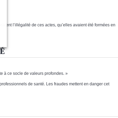
raient l’illégalité de ces actes, qu’elles avaient été formées en
TÉ
nte à ce socle de valeurs profondes. »
 professionnels de santé
. Les fraudes mettent en danger cet