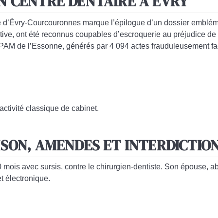
N CENTRE DENTAIRE À ÉVRY
lle d’Évry-Courcouronnes marque
l’épilogue d’un dossier emblé
tive, ont été
reconnus coupables d’escroquerie au préjudice de
CPAM de l’Essonne
, générés par
4 094 actes frauduleusement fa
activité classique de cabinet.
ISON, AMENDES ET INTERDICTIO
 mois avec sursis
, contre le chirurgien-dentiste. Son épouse, a
t électronique
.