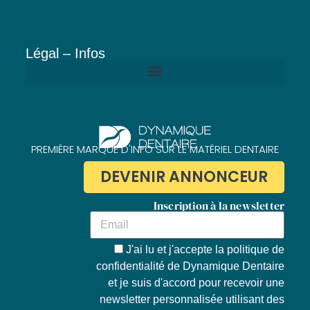
Légal – Infos
Politique de confidentialité de Dynamique Dentaire
PREMIÈRE MARQUE D'INFO SUR LE MATÉRIEL DENTAIRE
DEVENIR ANNONCEUR
Inscription à la newsletter
J'ai lu et j'accepte la
politique de
confidentialité de Dynamique Dentaire
et je suis d'accord pour recevoir une
newsletter personnalisée utilisant des