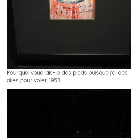
Je certifie être un professionnel de
santé et accepte la politique de
confidentialité
Pourquoi voudrais-je des pieds puisque j’ai des
ailes pour voler, 1953