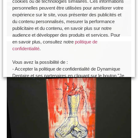
cookies ou de technologies similaires. Ces informations
personnelles peuvent être utilisées pour améliorer votre
expérience sur le site, vous présenter des publicités et
du contenu personnalisés, mesurer la performance
publicitaire et du contenu, en savoir plus sur notre
audience et développer des produits et services. Pour
en savoir plus, consultez notre
politique de
confidentialité
.
Vous avez la possibilité de :
- Accepter la politique de confidentialité de Dynamique
Dentaire et ses partenaires en cliquant sur le bouton "Je
certifie être un professionnel de santé et accepte la
politique de confidentialité"
- Paramétrer vos choix pour accepter les cookies ou
non en cliquant sur le bouton "Je souhaite Gérer mes
préférences"
Je certifie être un professionnel de santé et je
souhaite gérer mes préférences