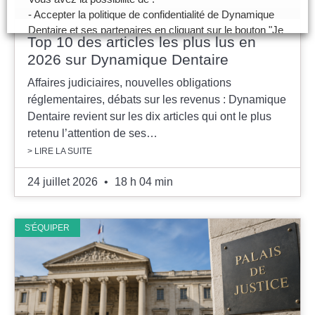
- Accepter la politique de confidentialité de Dynamique
Dentaire et ses partenaires en cliquant sur le bouton "Je
Top 10 des articles les plus lus en
certifie être un professionnel de santé et accepte la
2026 sur Dynamique Dentaire
politique de confidentialité"
- Paramétrer vos choix pour accepter les cookies ou
Affaires judiciaires, nouvelles obligations
non en cliquant sur le bouton "Je souhaite Gérer mes
réglementaires, débats sur les revenus : Dynamique
préférences"
Dentaire revient sur les dix articles qui ont le plus
retenu l’attention de ses…
Je certifie être un professionnel de santé et je
> LIRE LA SUITE
souhaite gérer mes préférences
24 juillet 2026
18 h 04 min
Je certifie être un professionnel de
santé et accepte la politique de
confidentialité
S'ÉQUIPER