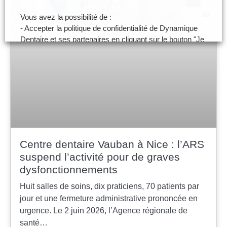
Vous avez la possibilité de :
- Accepter la politique de confidentialité de Dynamique
Dentaire et ses partenaires en cliquant sur le bouton "Je
certifie être un professionnel de santé et accepte la
politique de confidentialité"
- Paramétrer vos choix pour accepter les cookies ou
non en cliquant sur le bouton "Je souhaite Gérer mes
préférences"
Je certifie être un professionnel de santé et je
souhaite gérer mes préférences
Centre dentaire Vauban à Nice : l’ARS
suspend l’activité pour de graves
Je certifie être un professionnel de
dysfonctionnements
santé et accepte la politique de
confidentialité
Huit salles de soins, dix praticiens, 70 patients par
jour et une fermeture administrative prononcée en
urgence. Le 2 juin 2026, l’Agence régionale de
santé…