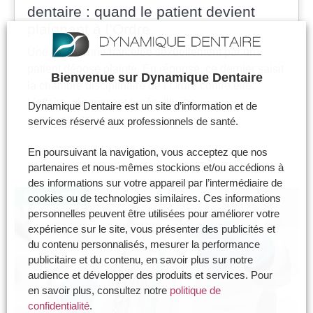
dentaire : quand le patient devient
plaignant à l’Ordre
Une praticienne harcelée sexuellement par un
patient dépose plainte. En réponse, ce dernier saisit
Bienvenue sur Dynamique Dentaire
la chambre disciplinaire de l’Ordre contre elle.
L’affaire, récemment jugée, illustre…
Dynamique Dentaire est un site d’information et de
> LIRE LA SUITE
services réservé aux professionnels de santé.
5 juin 2026
17 h 46 min
En poursuivant la navigation, vous acceptez que nos
partenaires et nous-mêmes stockions et/ou accédions à
des informations sur votre appareil par l’intermédiaire de
FAITS DIVERS
cookies ou de technologies similaires. Ces informations
personnelles peuvent être utilisées pour améliorer votre
expérience sur le site, vous présenter des publicités et
du contenu personnalisés, mesurer la performance
publicitaire et du contenu, en savoir plus sur notre
audience et développer des produits et services. Pour
en savoir plus, consultez notre
politique de
confidentialité
.