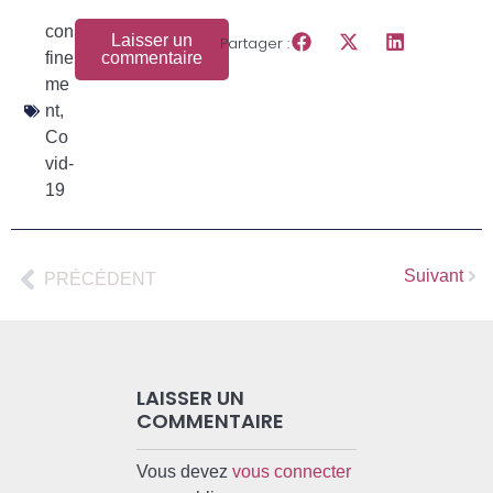
con
Laisser un
Partager :
fine
commentaire
me
nt
,
Co
vid-
19
Suivant
PRÉCÉDENT
LAISSER UN
COMMENTAIRE
Vous devez
vous connecter