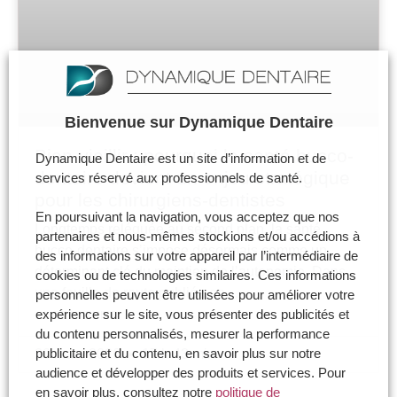
Bienvenue sur Dynamique Dentaire
Bien-vieillir : pourquoi la santé bucco-
Dynamique Dentaire est un site d’information et de
dentaire devient un enjeu stratégique
services réservé aux professionnels de santé.
pour les chirurgiens-dentistes
En poursuivant la navigation, vous acceptez que nos
Longtemps reléguée au second plan, la santé
partenaires et nous-mêmes stockions et/ou accédions à
bucco-dentaire s’impose désormais comme un
des informations sur votre appareil par l’intermédiaire de
déterminant clé du maintien de l’autonomie. Dans
cookies ou de technologies similaires. Ces informations
une feuille de route publiée en…
personnelles peuvent être utilisées pour améliorer votre
expérience sur le site, vous présenter des publicités et
> LIRE LA SUITE
du contenu personnalisés, mesurer la performance
publicitaire et du contenu, en savoir plus sur notre
20 mars 2026
17 h 43 min
audience et développer des produits et services. Pour
en savoir plus, consultez notre
politique de