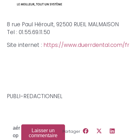
8 rue Paul Héroult, 92500 RUEIL MALMAISON
Tel : 01.55.69.11.50
Site internet :
https://www.duerrdental.com/fr
PUBLI-REDACTIONNEL
aér
Laisser un
Partager :
op
commentaire