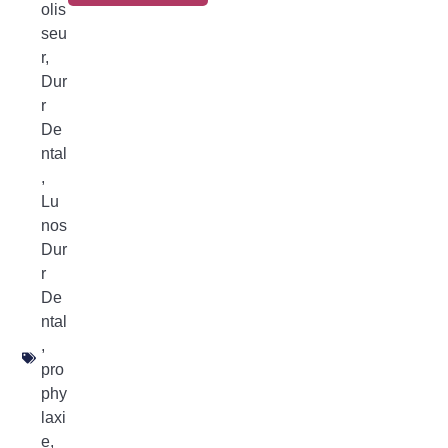
olis
seu
r
,
Dur
r
De
ntal
,
Lu
nos
Dur
r
De
ntal
,
pro
phy
laxi
e
,