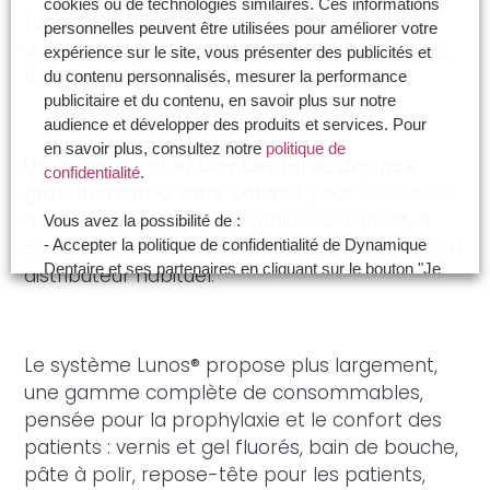
cookies ou de technologies similaires. Ces informations
Lunos® Dürr Dental est disponible pour les
personnelles peuvent être utilisées pour améliorer votre
accouplements de turbine KaVo, Sirona, W&H,
expérience sur le site, vous présenter des publicités et
Bien Air et NSK.
du contenu personnalisés, mesurer la performance
publicitaire et du contenu, en savoir plus sur notre
audience et développer des produits et services. Pour
en savoir plus, consultez notre
politique de
Un expert de chez Dürr Dental se déplace
confidentialité
.
gratuitement à votre cabinet
pour vous aider
à prendre en main l’aéropolisseur Lunos®, à
Vous avez la possibilité de :
condition d’en faire la demande auprès de son
- Accepter la politique de confidentialité de Dynamique
Dentaire et ses partenaires en cliquant sur le bouton "Je
distributeur habituel.
certifie être un professionnel de santé et accepte la
politique de confidentialité"
- Paramétrer vos choix pour accepter les cookies ou
Le système Lunos® propose plus largement,
non en cliquant sur le bouton "Je souhaite Gérer mes
une gamme complète de consommables,
préférences"
pensée pour la prophylaxie et le confort des
patients : vernis et gel fluorés, bain de bouche,
Je certifie être un professionnel de santé et je
pâte à polir, repose-tête pour les patients,
souhaite gérer mes préférences