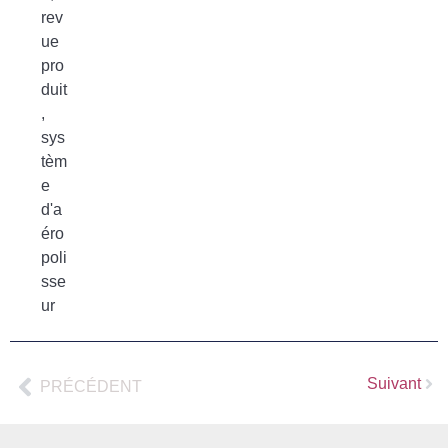
rev
ue
pro
duit
,
sys
tèm
e
d'a
éro
poli
sse
ur
Suivant
PRÉCÉDENT