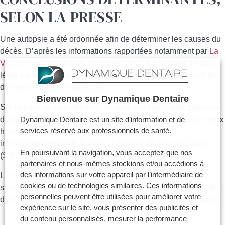
SELON LA PRESSE
Une autopsie a été ordonnée afin de déterminer les causes du
décès. D’après les informations rapportées notamment par
La
Voix
du
Nord
et reprises par Ouest-France, l’examen médico-
légal aurait révélé que la praticienne serait décédée avant le
déclenchement de l’incendie.
Bienvenue sur Dynamique Dentaire
Sur la base de ces éléments, et sans communication publique
détaillée du parquet à ce stade, l’enquête a été requalifiée en «
Dynamique Dentaire est un site d’information et de
services réservé aux professionnels de santé.
homicide ». Le dossier a été confié au service
interdépartemental de la police judiciaire du Pas-de-Calais
En poursuivant la navigation, vous acceptez que nos
(SIPJ 62), chargé de poursuivre les investigations.
partenaires et nous-mêmes stockions et/ou accédions à
des informations sur votre appareil par l’intermédiaire de
Les autorités judiciaires n’ont, pour l’instant, communiqué ni
cookies ou de technologies similaires. Ces informations
sur les causes exactes du décès, ni sur l’existence éventuelle
personnelles peuvent être utilisées pour améliorer votre
d’un suspect. Aucune interpellation n’aurait eu lieu à ce stade.
expérience sur le site, vous présenter des publicités et
du contenu personnalisés, mesurer la performance