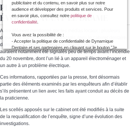
publicitaire et du contenu, en savoir plus sur notre
PLUSIEURS DÉPARTS DE FEU
audience et développer des produits et services. Pour
ÉVOQUÉS AVANT LE DRAME
en savoir plus, consultez notre
politique de
confidentialité
.
Autre élément mentionné par les médias locaux : plusieurs
Vous avez la possibilité de :
départs de feu auraient été constatés dans le cabinet dentaire
- Accepter la politique de confidentialité de Dynamique
dans les semaines précédant le drame. Deux incidents
Dentaire et ses partenaires en cliquant sur le bouton "Je
auraient notamment été signalés peu de temps avant l’incendie
certifie être un professionnel de santé et accepte la
du 20 novembre, dont l’un lié à un appareil électroménager et
politique de confidentialité"
un autre à un problème électrique.
- Paramétrer vos choix pour accepter les cookies ou
non en cliquant sur le bouton "Je souhaite Gérer mes
Ces informations, rapportées par la presse, font désormais
préférences"
partie des éléments examinés par les enquêteurs afin d’établir
s’ils présentent un lien avec les faits ayant conduit au décès de
Je certifie être un professionnel de santé et je
la praticienne.
souhaite gérer mes préférences
Les scellés apposés sur le cabinet ont été modifiés à la suite
Je certifie être un professionnel de
de la requalification de l’enquête, signe d’une évolution des
santé et accepte la politique de
investigations.
confidentialité