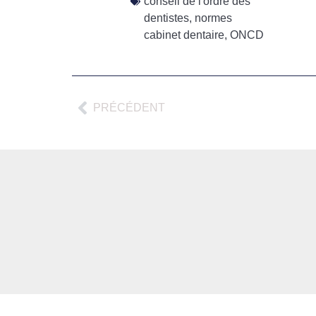
conseil de l'ordre des
dentistes
,
normes
cabinet dentaire
,
ONCD
PRÉCÉDENT