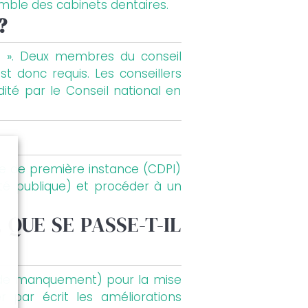
semble des cabinets dentaires.
?
re ». Deux membres du conseil
t donc requis. Les conseillers
dité par le Conseil national en
re de première instance (CDPI)
nté publique) et procéder à un
QUE SE PASSE-T-IL
e de manquement) pour la mise
 par écrit les améliorations