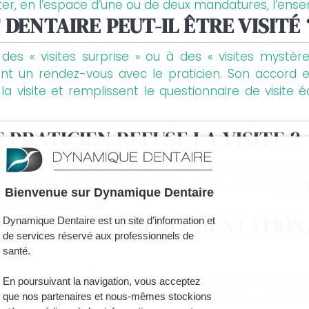
isiter, en l’espace d’une ou de deux mandatures, l’en
DENTAIRE PEUT-IL ÊTRE VISITÉ 
es « visites surprise » ou à des « visites mystè
nt un rendez-vous avec le praticien. Son accord es
a visite et remplissent le questionnaire de visite é
E PRATICIEN REFUSE LA VISITE ?
 traduire le praticien devant la chambre disciplinai
aux articles R. 4126-1 et suivants du Code de la sa
Bienvenue sur Dynamique Dentaire
le de santé (ARS).
MENTS À LA RÉGLEMENTATION, 
Dynamique Dentaire est un site d’information et
de services réservé aux professionnels de
santé.
nagent un délai (plus ou moins rapide selon le typ
En poursuivant la navigation, vous acceptez
ectueux. Les praticiens doivent ensuite déclarer
que nos partenaires et nous-mêmes stockions