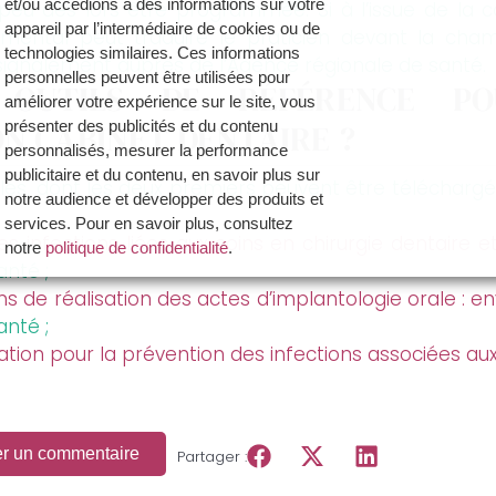
et/ou accédions à des informations sur votre
 peu dès lors être programmée. Si à l’issue de la
appareil par l’intermédiaire de cookies ou de
emental peut traduire le praticien devant la cham
technologies similaires. Ces informations
signalement auprès de l’Agence régionale de santé.
personnelles peuvent être utilisées pour
S OUTILS DE RÉFÉRENCE P
améliorer votre expérience sur le site, vous
N CABINET DENTAIRE ?
présenter des publicités et du contenu
personnalisés, mesurer la performance
publicitaire et du contenu, en savoir plus sur
les, dont les deux premiers peuvent être télécharg
notre audience et développer des produits et
services. Pour en savoir plus, consultez
s infections liées aux soins en chirurgie dentaire 
notre
politique de confidentialité
.
anté ;
ions de réalisation des actes d’implantologie orale :
Vous avez la possibilité de :
- Accepter la politique de confidentialité de
anté ;
Dynamique Dentaire et ses partenaires en
uation pour la prévention des infections associées aux
cliquant sur le bouton "Je certifie être un
professionnel de santé et accepte la politique
de confidentialité"
- Paramétrer vos choix pour accepter les
er un commentaire
Partager :
cookies ou non en cliquant sur le bouton "Je
souhaite Gérer mes préférences"