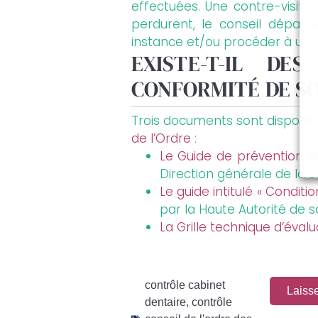
effectuées. Une contre-visite
perdurent, le conseil départ
instance et/ou procéder à un 
EXISTE-T-IL DE
CONFORMITÉ DE SO
Trois documents sont disponib
de l’Ordre
:
Le Guide de prévention de
Direction générale de la s
Le guide intitulé « Condit
par la Haute Autorité de s
La Grille technique d’éval
contrôle cabinet
Laiss
dentaire
,
contrôle