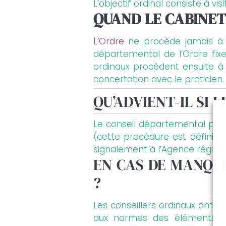
L’objectif ordinal consiste à v
QUAND LE CABINET 
L’Ordre
ne procède jamais à d
départemental de l’Ordre fixe
ordinaux procèdent ensuite à l
concertation avec le praticien.
QU’ADVIENT-IL SI L
Le conseil départemental peut
(cette procédure est définie 
signalement à l’Agence régiona
EN CAS DE MANQUE
?
Les conseillers ordinaux amé
aux normes des éléments déf