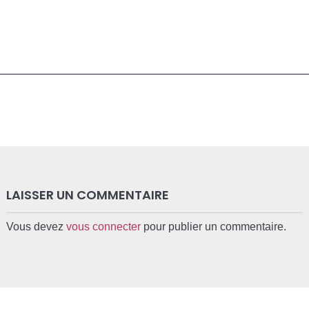
Je certifie être un professionnel de santé et je souhaite
gérer mes préférences
Je certifie être un professionnel de santé et
accepte la politique de confidentialité
LAISSER UN COMMENTAIRE
Vous devez
vous connecter
pour publier un commentaire.