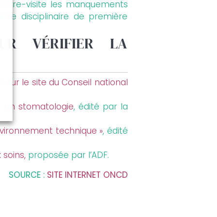
 contre-visite les manquements
bre disciplinaire de première
OUR VÉRIFIER LA
és
sur le site du Conseil national
et en stomatologie
, édité par la
 environnement technique »
, édité
 soins,
proposée par l’ADF.
SOURCE :
SITE INTERNET ONCD