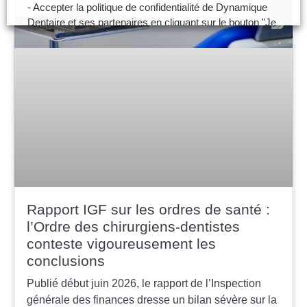
- Accepter la politique de confidentialité de Dynamique
Dentaire et ses partenaires en cliquant sur le bouton "Je
certifie être un professionnel de santé et accepte la
politique de confidentialité"
- Paramétrer vos choix pour accepter les cookies ou
non en cliquant sur le bouton "Je souhaite Gérer mes
préférences"
Je certifie être un professionnel de santé et je
souhaite gérer mes préférences
Je certifie être un professionnel de
santé et accepte la politique de
Rapport IGF sur les ordres de santé :
confidentialité
l’Ordre des chirurgiens-dentistes
conteste vigoureusement les
conclusions
Publié début juin 2026, le rapport de l’Inspection
générale des finances dresse un bilan sévère sur la