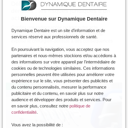
Délégation de tâches au cabinet
dentaire : les risques juridiques d’un
acte confié à tort
Bienvenue sur Dynamique Dentaire
Confier une radiographie ou tout autre acte
Dynamique Dentaire est un site d’information et de
technique à un assistant dentaire non habilité
services réservé aux professionnels de santé.
expose le chirurgien-dentiste à des conséquences
en cascade : faute disciplinaire,…
En poursuivant la navigation, vous acceptez que nos
> LIRE LA SUITE
partenaires et nous-mêmes stockions et/ou accédions à
des informations sur votre appareil par l’intermédiaire de
19 juin 2026
16 h 47 min
cookies ou de technologies similaires. Ces informations
personnelles peuvent être utilisées pour améliorer votre
expérience sur le site, vous présenter des publicités et
GESTION
du contenu personnalisés, mesurer la performance
publicitaire et du contenu, en savoir plus sur notre
audience et développer des produits et services. Pour
en savoir plus, consultez notre
politique de
confidentialité
.
Vous avez la possibilité de :