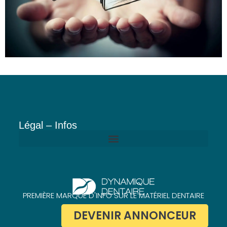
Légal – Infos
Politique de confidentialité de Dynamique Dentaire
PREMIÈRE MARQUE D'INFO SUR LE MATÉRIEL DENTAIRE
DEVENIR ANNONCEUR