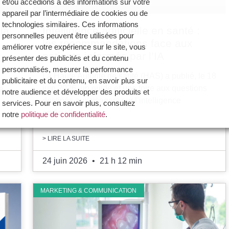
et/ou accédions à des informations sur votre
appareil par l’intermédiaire de cookies ou de
technologies similaires. Ces informations
la
Intelligence artificielle en santé :
personnelles peuvent être utilisées pour
les recommandations face aux
améliorer votre expérience sur le site, vous
patients informés par l’IA
présenter des publicités et du contenu
personnalisés, mesurer la performance
La Haute Autorité de santé (HAS) a publié, le 18
publicitaire et du contenu, en savoir plus sur
juin 2026, un guide et une foire aux questions
la
notre audience et développer des produits et
destinés aux usagers sur l’intelligence
services. Pour en savoir plus, consultez
artificielle…
notre
politique de confidentialité
.
Vous avez la possibilité de :
> LIRE LA SUITE
- Accepter la politique de confidentialité de
Dynamique Dentaire et ses partenaires en
24 juin 2026
21 h 12 min
cliquant sur le bouton "Je certifie être un
professionnel de santé et accepte la politique
MARKETING & COMMUNICATION
de confidentialité"
- Paramétrer vos choix pour accepter les
cookies ou non en cliquant sur le bouton "Je
souhaite Gérer mes préférences"