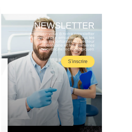
NEWSLETTER
Inscrivez-vous à notre newsletter
et recevez par email les actus les
plus importantes du secteur
dentaire et les dernières
innovations technologiques.
S'inscrire