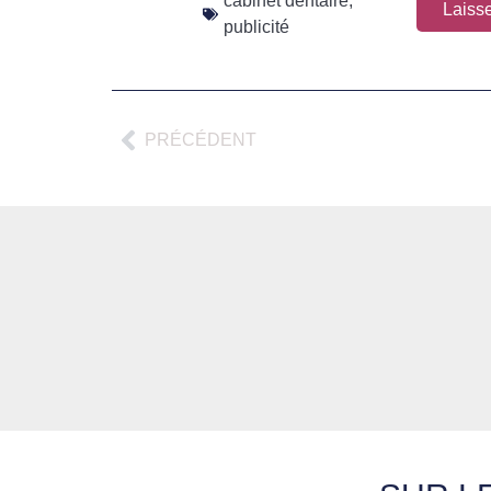
cabinet dentaire
,
Laiss
publicité
PRÉCÉDENT