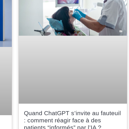
Je certifie être un professionnel de santé et je souhaite
gérer mes préférences
Je certifie être un professionnel de santé et
accepte la politique de confidentialité
Quand ChatGPT s’invite au fauteuil
: comment réagir face à des
patients “informés” par l’IA ?