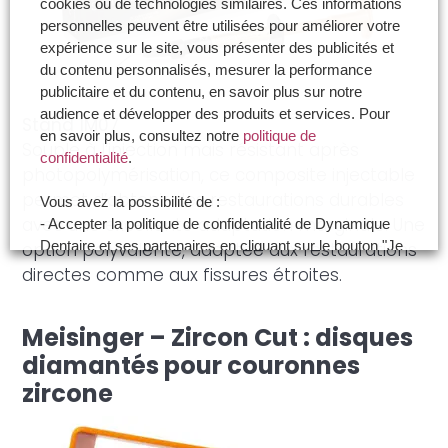
cookies ou de technologies similaires. Ces informations
personnelles peuvent être utilisées pour améliorer votre
expérience sur le site, vous présenter des publicités et
du contenu personnalisés, mesurer la performance
publicitaire et du contenu, en savoir plus sur notre
audience et développer des produits et services. Pour
Stand 1M07
en savoir plus, consultez notre
politique de
Souple à l’injection mais résistant après
confidentialité
.
photopolymérisation, ce composite injectable
permet d’obtenir des restaurations durables
Vous avez la possibilité de :
avec une excellente adaptation marginale. Une
- Accepter la politique de confidentialité de Dynamique
option polyvalente, adaptée aux restaurations
Dentaire et ses partenaires en cliquant sur le bouton "Je
certifie être un professionnel de santé et accepte la
directes comme aux fissures étroites.
politique de confidentialité"
- Paramétrer vos choix pour accepter les cookies ou
Meisinger – Zircon Cut : disques
non en cliquant sur le bouton "Je souhaite Gérer mes
préférences"
diamantés pour couronnes
zircone
Je certifie être un professionnel de santé et je
souhaite gérer mes préférences