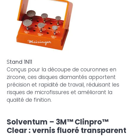
Je certifie être un professionnel de
santé et accepte la politique de
confidentialité
S
tand 1N11
Conçus pour la découpe de couronnes en
zircone, ces disques diamantés apportent
précision et rapidité de travail, réduisant les
risques de microfissures et améliorant la
qualité de finition.
Solventum – 3M™ Clinpro™
Clear : vernis fluoré transparent