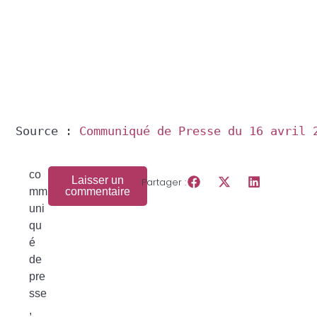
Source : 
Communiqué de Presse du 16 avril 
co
Laisser un
Partager :
mm
commentaire
uni
qu
é
de
pre
sse
,