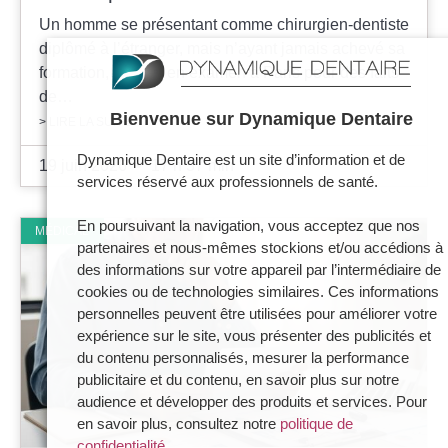
Un homme se présentant comme chirurgien-dentiste
diplômé à l’étranger, mais n’ayant jamais achevé sa
formation, est mis en examen à Paris pour des faits
de…
Bienvenue sur Dynamique Dentaire
> LIRE LA SUITE
Dynamique Dentaire est un site d’information et de
19 juin 2026
17 h 37 min
services réservé aux professionnels de santé.
En poursuivant la navigation, vous acceptez que nos
MÉDICAL
partenaires et nous-mêmes stockions et/ou accédions à
des informations sur votre appareil par l’intermédiaire de
cookies ou de technologies similaires. Ces informations
personnelles peuvent être utilisées pour améliorer votre
expérience sur le site, vous présenter des publicités et
du contenu personnalisés, mesurer la performance
publicitaire et du contenu, en savoir plus sur notre
audience et développer des produits et services. Pour
en savoir plus, consultez notre
politique de
confidentialité
.