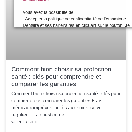
Vous avez la possibilité de :
- Accepter la politique de confidentialité de Dynamique
Dentaire et ses partenaires en cliquant sur le bouton "Je
certifie être un professionnel de santé et accepte la
politique de confidentialité"
- Paramétrer vos choix pour accepter les cookies ou
non en cliquant sur le bouton "Je souhaite Gérer mes
préférences"
Comment bien choisir sa protection
Je certifie être un professionnel de santé et je
santé : clés pour comprendre et
souhaite gérer mes préférences
comparer les garanties
Comment bien choisir sa protection santé : clés pour
Je certifie être un professionnel de
santé et accepte la politique de
comprendre et comparer les garanties Frais
confidentialité
médicaux imprévus, accès aux soins, suivi
régulier… La question de…
> LIRE LA SUITE