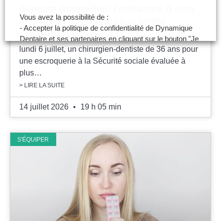
dentiste marseillais condamné à cinq
Vous avez la possibilité de :
ans de prison, dont deux ferme
- Accepter la politique de confidentialité de Dynamique
Le tribunal correctionnel de Marseille a condamné,
Dentaire et ses partenaires en cliquant sur le bouton "Je
lundi 6 juillet, un chirurgien-dentiste de 36 ans pour
certifie être un professionnel de santé et accepte la
politique de confidentialité"
une escroquerie à la Sécurité sociale évaluée à
- Paramétrer vos choix pour accepter les cookies ou
plus…
non en cliquant sur le bouton "Je souhaite Gérer mes
> LIRE LA SUITE
préférences"
14 juillet 2026
19 h 05 min
Je certifie être un professionnel de santé et je
souhaite gérer mes préférences
S'ÉQUIPER
Je certifie être un professionnel de
santé et accepte la politique de
confidentialité