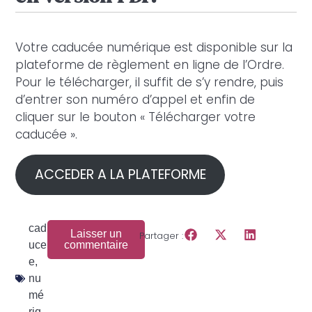
Votre caducée numérique est disponible sur la
plateforme de règlement en ligne de l’Ordre.
Pour le télécharger, il suffit de s’y rendre, puis
d’entrer son numéro d’appel et enfin de
cliquer sur le bouton « Télécharger votre
caducée ».
ACCEDER A LA PLATEFORME
cad
Laisser un
Partager :
uce
commentaire
e
,
nu
mé
riq