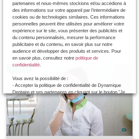
partenaires et nous-mêmes stockions et/ou accédions à
Un geste parfaitement maîtrisé ne garantit pas, à lui
des informations sur votre appareil par l’intermédiaire de
seul, la sécurité d’une prise en charge.
cookies ou de technologies similaires. Ces informations
Communication défaillante, mauvaise coordination,
personnelles peuvent être utilisées pour améliorer votre
fatigue, surcharge cognitive ou erreurs…
expérience sur le site, vous présenter des publicités et
> LIRE LA SUITE
du contenu personnalisés, mesurer la performance
publicitaire et du contenu, en savoir plus sur notre
15 mai 2026
18 h 15 min
audience et développer des produits et services. Pour
en savoir plus, consultez notre
politique de
confidentialité
.
GESTION
Vous avez la possibilité de :
- Accepter la politique de confidentialité de Dynamique
Dentaire et ses partenaires en cliquant sur le bouton "Je
certifie être un professionnel de santé et accepte la
politique de confidentialité"
- Paramétrer vos choix pour accepter les cookies ou
non en cliquant sur le bouton "Je souhaite Gérer mes
préférences"