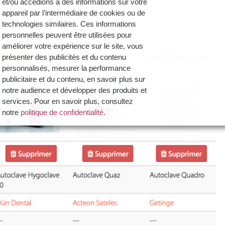
et/ou accédions à des informations sur votre
appareil par l’intermédiaire de cookies ou de
technologies similaires. Ces informations
personnelles peuvent être utilisées pour
améliorer votre expérience sur le site, vous
présenter des publicités et du contenu
personnalisés, mesurer la performance
publicitaire et du contenu, en savoir plus sur
notre audience et développer des produits et
services. Pour en savoir plus, consultez
notre
politique de confidentialité
.
Vous avez la possibilité de :
- Accepter la politique de confidentialité de
Dynamique Dentaire et ses partenaires en
cliquant sur le bouton "Je certifie être un
professionnel de santé et accepte la politique
de confidentialité"
- Paramétrer vos choix pour accepter les
cookies ou non en cliquant sur le bouton "Je
souhaite Gérer mes préférences"