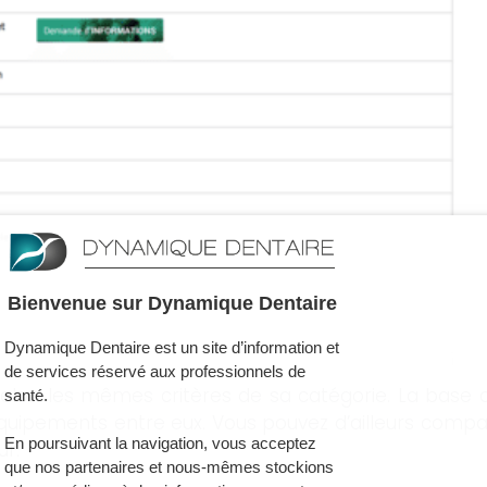
Bienvenue sur Dynamique Dentaire
Dynamique Dentaire est un site d’information et
de services réservé aux professionnels de
elon les mêmes critères de sa catégorie. La bas
santé.
uipements entre eux. Vous pouvez d’ailleurs compare
En poursuivant la navigation, vous acceptez
r.
que nos partenaires et nous-mêmes stockions