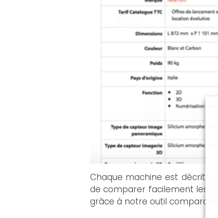
Chaque machine est décrite s
de comparer facilement les éq
grâce à notre outil comparateu