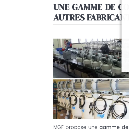
UNE GAMME DE CO
AUTRES FABRICAN
MGF propose une
gamme de c