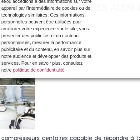
et/ou accédions à des informations sur votre
MPRESSEURS DENTAIRES AUSSI 
appareil par l’intermédiaire de cookies ou de
TS DU SECTEUR
technologies similaires. Ces informations
personnelles peuvent être utilisées pour
améliorer votre expérience sur le site, vous
présenter des publicités et du contenu
personnalisés, mesurer la performance
publicitaire et du contenu, en savoir plus sur
notre audience et développer des produits et
services. Pour en savoir plus, consultez
notre
politique de confidentialité
.
Vous avez la possibilité de :
- Accepter la politique de confidentialité de
Dynamique Dentaire et ses partenaires en
cliquant sur le bouton "Je certifie être un
professionnel de santé et accepte la politique
de confidentialité"
- Paramétrer vos choix pour accepter les
cookies ou non en cliquant sur le bouton "Je
ompresseurs dentaires capable de répondre à tou
souhaite Gérer mes préférences"