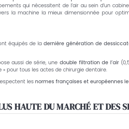
pements qui nécessitent de l’air au sein d’un cabine
n vers la machine la mieux dimensionnée pour opti
Je certifie être un professionnel de santé et je souhaite
gérer mes préférences
Je certifie être un professionnel de santé et
accepte la politique de confidentialité
ont équipés de la
dernière génération de dessicca
opose aussi de série, une
double filtration de l’air
(0,5
» pour tous les actes de chirurgie dentaire.
 respectent les
normes françaises et européennes les 
LUS HAUTE DU MARCHÉ ET DES S