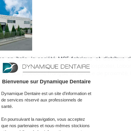
 en Italie, la société
MGF fabrique et distribue 
ussi pointus que variés
: Industrie, Hospitalier, La
poser aux praticiens français un service de proximité,
Bienvenue sur Dynamique Dentaire
Dynamique Dentaire est un site d’information et
de services réservé aux professionnels de
santé.
En poursuivant la navigation, vous acceptez
que nos partenaires et nous-mêmes stockions