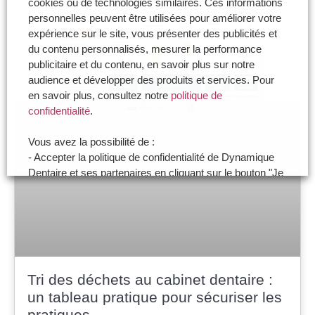
cookies ou de technologies similaires. Ces informations
personnelles peuvent être utilisées pour améliorer votre
expérience sur le site, vous présenter des publicités et
du contenu personnalisés, mesurer la performance
publicitaire et du contenu, en savoir plus sur notre
audience et développer des produits et services. Pour
en savoir plus, consultez notre
politique de
confidentialité
.
Vous avez la possibilité de :
- Accepter la politique de confidentialité de Dynamique
Dentaire et ses partenaires en cliquant sur le bouton "Je
certifie être un professionnel de santé et accepte la
politique de confidentialité"
- Paramétrer vos choix pour accepter les cookies ou
non en cliquant sur le bouton "Je souhaite Gérer mes
préférences"
Tri des déchets au cabinet dentaire :
Je certifie être un professionnel de santé et je
un tableau pratique pour sécuriser les
souhaite gérer mes préférences
pratiques