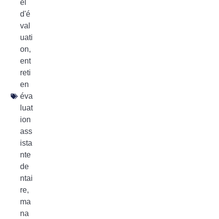
el
d'é
val
uati
on
,
ent
reti
en
éva
luat
ion
ass
ista
nte
de
ntai
re
,
ma
na